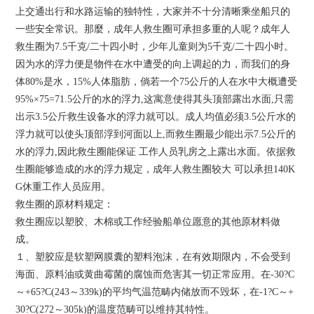
上交通出行和水路运输的独特性，大家并不十分清晰乘坐船只的
一些安全常识。那麼，成年人救生圈可承担多重的人呢？成年人
救生圈为7.5千克/二十四小时，少年儿童则为5千克/二十四小时。
因为水的浮力便是物件在水中遭受的向上调起的力，而我们的身
体80%是水，15%人体脂肪，倘若一个75公斤的人在水中大概遭受
95%×75=71.5公斤的水的浮力,这寓意使得其头顶部露出水面,只需
出示3.5公斤救生设备水的浮力就可以。成人均值必须3.5公斤水的
浮力就可以使头顶部浮到河面以上,而救生圈最少能出示7.5公斤的
水的浮力,因此救生圈能保证 工作人员乳房之上露出水面。依据救
生圈能够造成的水的浮力规定，成年人救生圈较大 可以承担140K
G休重工作人员应用。
救生圈的原材料规定：
救生圈应以塑胶、木棉或工作经验船单位愿意的其他原材料做
成。
１、塑胶应是软塑网膜囊的塑料泡沫，在有效期限内，不会受到
海面、原料油或黄曲霉菌的腐蚀而危害其一切正常应用。在-30?C
～+65?C(243～339k)的平均气温范畴内储放而不毁坏，在-1?C～+
30?C(272～305k)的温度范畴可以维持其特性。