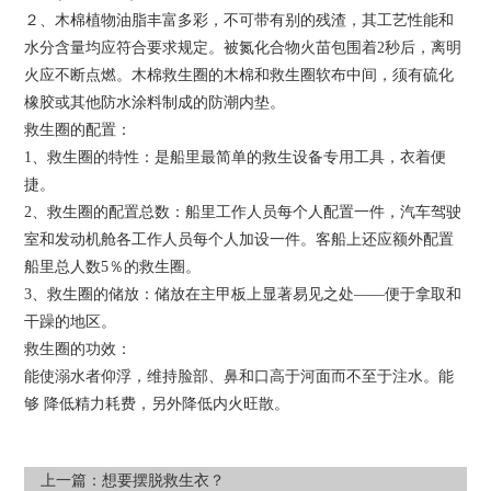
２、木棉植物油脂丰富多彩，不可带有别的残渣，其工艺性能和
水分含量均应符合要求规定。被氮化合物火苗包围着2秒后，离明
火应不断点燃。木棉救生圈的木棉和救生圈软布中间，须有硫化
橡胶或其他防水涂料制成的防潮内垫。
救生圈的配置：
1、救生圈的特性：是船里最简单的救生设备专用工具，衣着便
捷。
2、救生圈的配置总数：船里工作人员每个人配置一件，汽车驾驶
室和发动机舱各工作人员每个人加设一件。客船上还应额外配置
船里总人数5％的救生圈。
3、救生圈的储放：储放在主甲板上显著易见之处——便于拿取和
干躁的地区。
救生圈的功效：
能使溺水者仰浮，维持脸部、鼻和口高于河面而不至于注水。能
够 降低精力耗费，另外降低内火旺散。
上一篇：
想要摆脱救生衣？